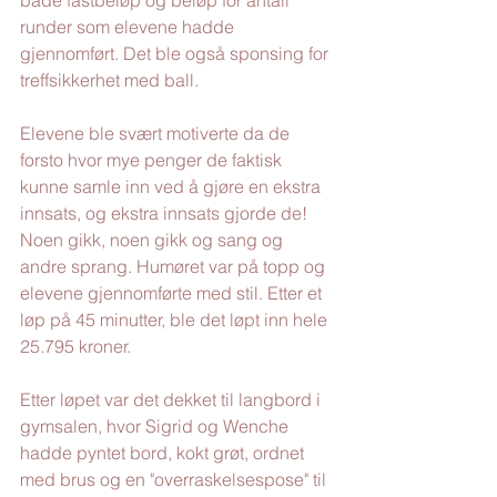
både fastbeløp og beløp for antall 
runder som elevene hadde 
gjennomført. Det ble også sponsing for 
treffsikkerhet med ball. 
Elevene ble svært motiverte da de 
forsto hvor mye penger de faktisk 
kunne samle inn ved å gjøre en ekstra 
innsats, og ekstra innsats gjorde de! 
Noen gikk, noen gikk og sang og 
andre sprang. Humøret var på topp og 
elevene gjennomførte med stil. Etter et 
løp på 45 minutter, ble det løpt inn hele 
25.795 kroner. 
Etter løpet var det dekket til langbord i 
gymsalen, hvor Sigrid og Wenche 
hadde pyntet bord, kokt grøt, ordnet 
med brus og en "overraskelsespose" til 