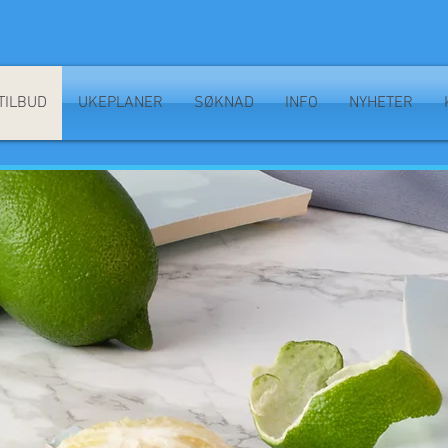
TILBUD
UKEPLANER
SØKNAD
INFO
NYHETER