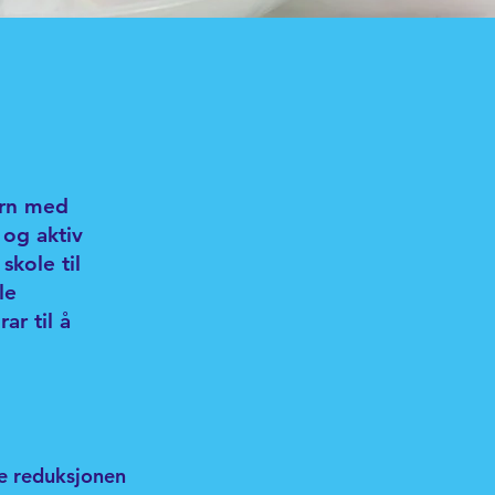
barn med
 og aktiv
skole til
le
ar til å
ne reduksjonen