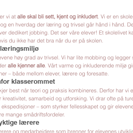
r vi at 
alle skal bli sett, kjent og inkludert
. Vi er en skol
jø og en hverdag der læring og trivsel går hånd i hånd. 
ver dedikert jobbing. Det ser våre elever! Et skolelivet 
hvis du ikke har det bra når du er på skolen. 
 læringsmiljø
vene høy grad av trivsel. Vi har lite mobbing og legger s
der 
alle kjenner alle
. Vårt varme og inkluderende miljø gi
er – både mellom elever, lærere og foresatte.
nfor klasserommet
skjer best når teori og praksis kombineres. Derfor har vi 
 kreativitet, samarbeid og utforsking. Vi drar ofte på tur
 ekspedisjoner – som styrker fellesskapet og gir elevene
åre mange smådriftsfordeler. 
yktige lærere
ærere og medarbeidere som brenner for elevenes utviklin