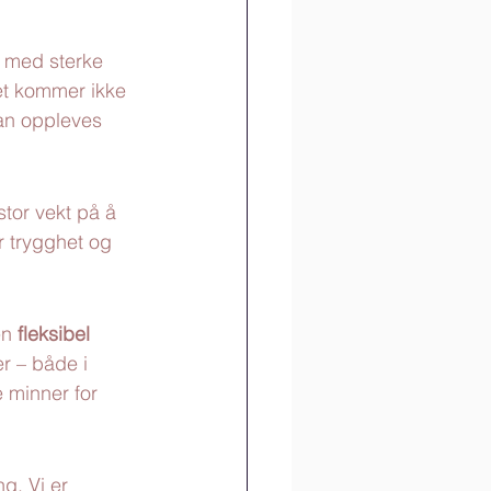
e med sterke 
Det kommer ikke 
kan oppleves 
tor vekt på å 
r trygghet og 
en 
fleksibel 
er – både i 
 minner for 
g. Vi er 