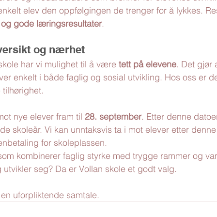
enkelt elev den oppfølgingen de trenger for å lykkes. Res
og gode læringsresultater
.
ersikt og nærhet
skole har vi mulighet til å være 
tett på elevene
. Det gjør 
r enkelt i både faglig og sosial utvikling. Hos oss er det
tilhørighet.
imot nye elever fram til 
28. september
. Etter denne datoe
de skoleår. Vi kan unntaksvis ta i mot elever etter denn
enbetaling for skoleplassen. 
som kombinerer faglig styrke med trygge rammer og var
 utvikler seg? Da er Vollan skole et godt valg.
 en uforpliktende samtale. 