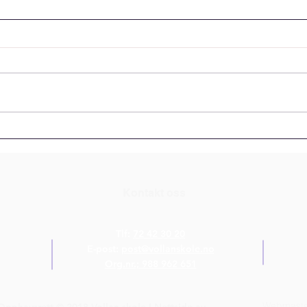
Ny offisiell Facebook-side
for Vollan skole
Vollan skole har nå fått en ny,
offisiell Facebook-side! Vi har
dessverre mistet
administrasjonstilgangen til den
gamle siden, og den vil derfor
Full
ikke lenger være i bruk. Til tross
på V
for flere forsøk på
Kontakt oss
Tlf:
72 42 30 20
E-post:
post@vollanskole.no
Org.nr.; 988 962 651
Webmaste