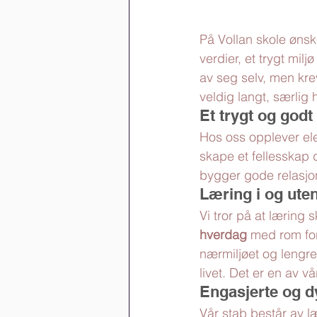
På Vollan skole ønske
verdier, et trygt mil
av seg selv, men kre
veldig langt, særlig 
Et trygt og godt
Hos oss opplever ele
skape et fellesskap 
bygger gode relasjon
Læring i og ute
Vi tror på at læring 
hverdag
 med rom for
nærmiljøet og lengre
livet. Det er en av v
Engasjerte og d
Vår stab består av l