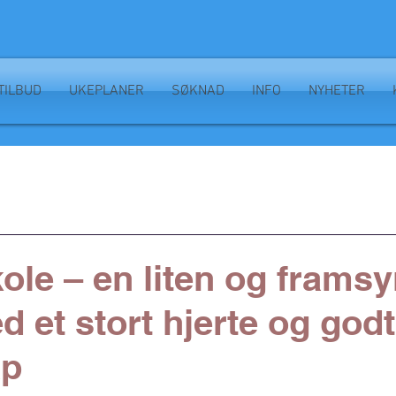
TILBUD
UKEPLANER
SØKNAD
INFO
NYHETER
kole – en liten og framsy
d et stort hjerte og godt
ap