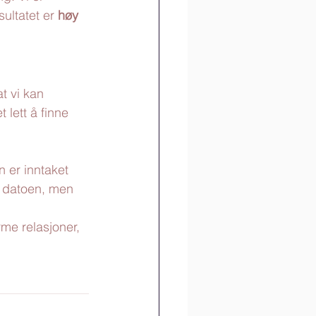
ultatet er 
høy 
at vi kan 
 lett å finne 
n er inntaket 
e datoen, men 
me relasjoner, 