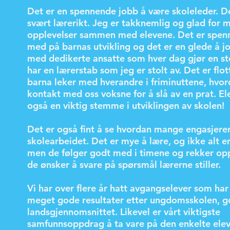
Det er en spennende jobb å være skoleleder. D
svært lærerikt. Jeg er takknemlig og glad for
opplevelser sammen med elevene. Det er spen
med på barnas utvikling og det er en glede å
med dedikerte ansatte som hver dag gjør en sto
har en lærerstab som jeg er stolt av. Det er flo
barna leker med hverandre i friminuttene, hvor
kontakt med oss voksne for å slå av en prat. El
også en viktig stemme i utviklingen av skolen!
Det er også fint å se hvordan mange engasjerer
skolearbeidet. Det er mye å lære, og ikke alt er 
men de følger godt med i timene og rekker op
de ønsker å svare på spørsmål lærerne stiller.
Vi har over flere år hatt avgangselever som ha
meget gode resultater etter ungdomsskolen, g
landsgjennomsnittet. Likevel er vårt viktigste
samfunnsoppdrag å ta vare på den enkelte elev 