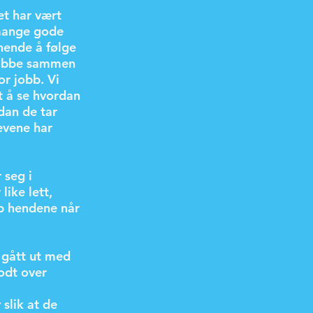
et har vært
 mange gode
nende å følge
 jobbe sammen
r jobb. Vi
tt å se hvordan
dan de tar
evene har
 seg i
like lett,
p hendene når
r gått ut med
odt over
slik at de