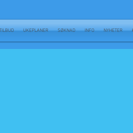
TILBUD
UKEPLANER
SØKNAD
INFO
NYHETER