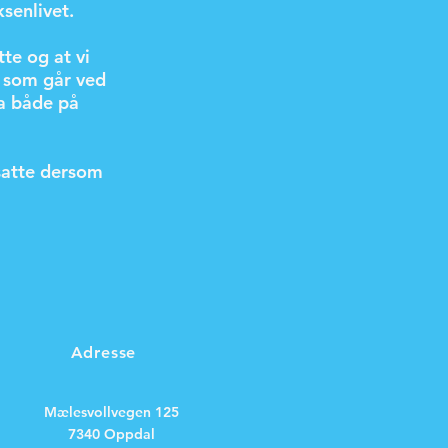
ksenlivet.
te og at vi
a som går ved
ra både på
satte dersom
Adresse
Mælesvollvegen 125
7340 Oppdal